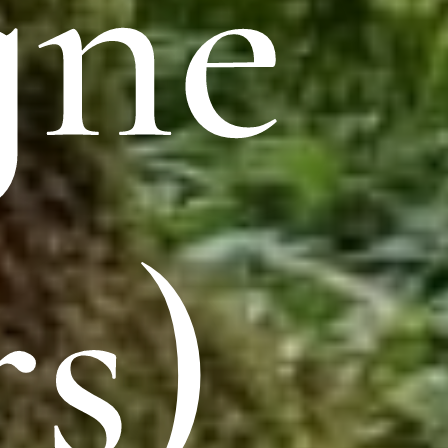
gne
rs)