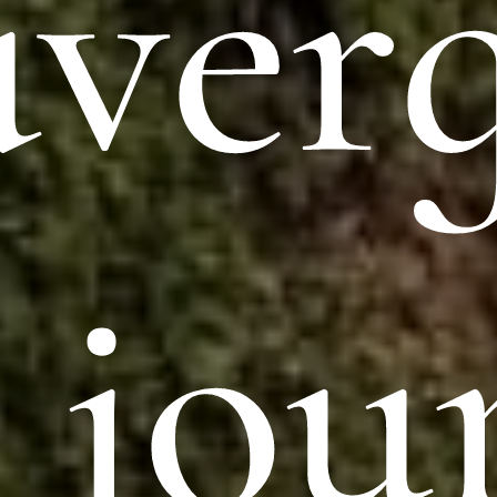
ver
 jou