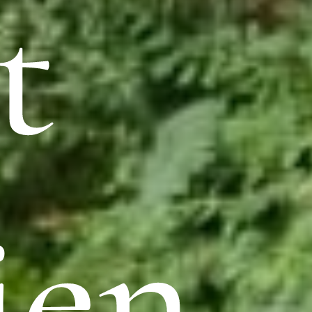
t
ien