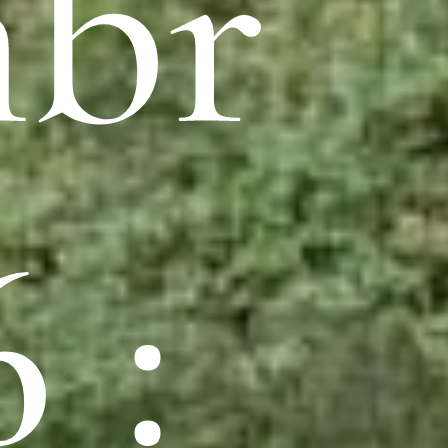
mbr
 :