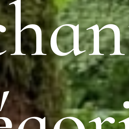
chan
égor