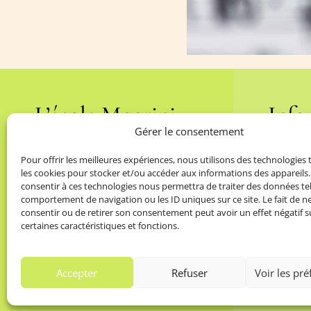
L’école Magrini
Info
Gérer le consentement
5
5
Présentation
M
Pour offrir les meilleures expériences, nous utilisons des technologies 
5
5
les cookies pour stocker et/ou accéder aux informations des appareils. 
L’équipe pédagogique
Po
consentir à ces technologies nous permettra de traiter des données tel
5
5
F.A.Q Générale
M
comportement de navigation ou les ID uniques sur ce site. Le fait de n
consentir ou de retirer son consentement peut avoir un effet négatif s
5
Agenda
C
certaines caractéristiques et fonctions.
5
5
Blog
C
5
C
Accepter
Refuser
Voir les pr
se