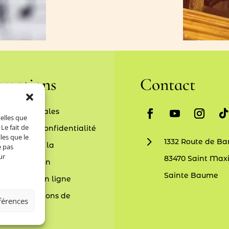
rmations
Contact
entions légales
telles que
Le fait de
litique de confidentialité
les que le
5
1332 Route de Bar
édiation de la
e pas
ur
83470 Saint Max
onsommation
Sainte Baume
GV – Vente en ligne
GV – Prestations de
éférences
rvices