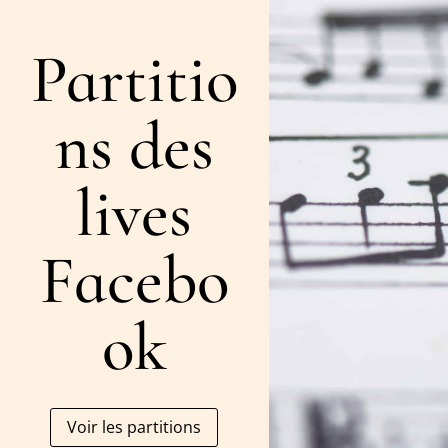
Partitio
ns des
lives
Facebo
ok
Voir les partitions