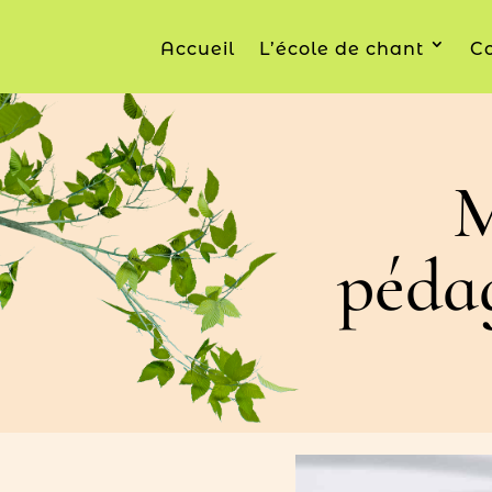
Accueil
L’école de chant
Co
M
péda