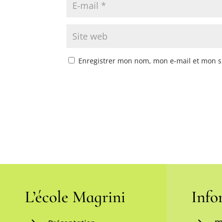
Enregistrer mon nom, mon e-mail et mon s
A
l
t
e
r
n
a
t
L’école Magrini
Info
i
v
e