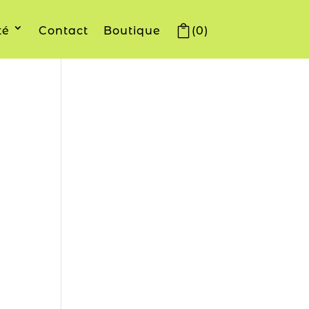
té
Contact
Boutique
(0)