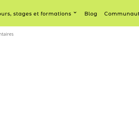
urs, stages et formations
Blog
Communau
7771.MP
taires