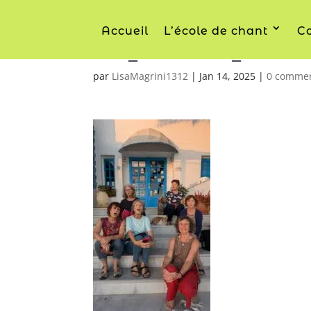
Accueil
L’école de chant
Co
PXL_20241015_15304
par
LisaMagrini1312
|
Jan 14, 2025
|
0 commen