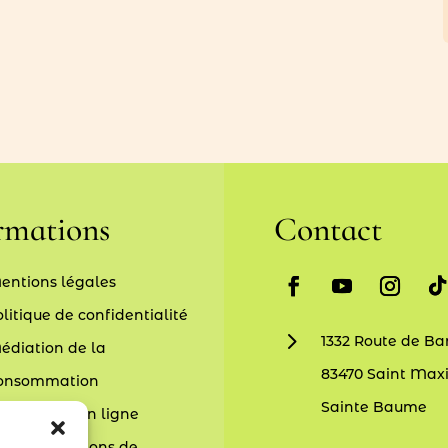
rmations
Contact
entions légales
litique de confidentialité
5
1332 Route de Bar
édiation de la
83470 Saint Max
onsommation
Sainte Baume
GV – Vente en ligne
GV – Prestations de