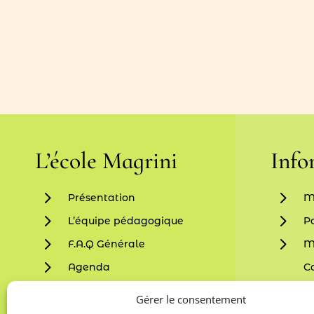
L’école Magrini
Info
5
5
Présentation
M
5
5
L’équipe pédagogique
Po
5
5
F.A.Q Générale
M
5
Agenda
C
5
5
Blog
C
Gérer le consentement
5
C