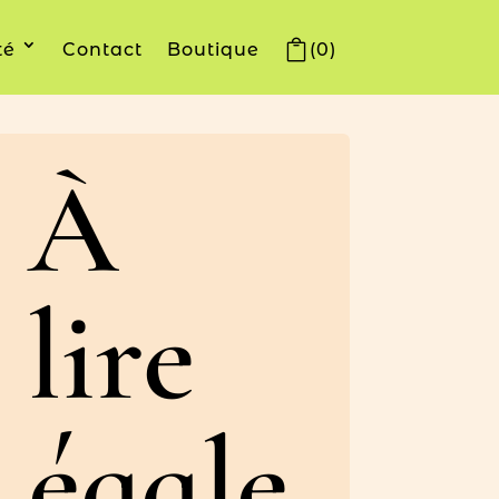
té
Contact
Boutique
(0)
À
lire
égale