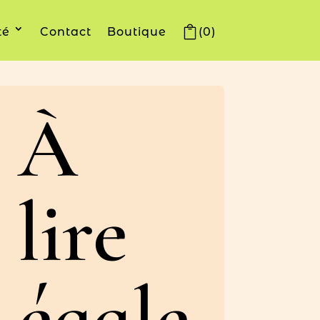
té
Contact
Boutique
(0)
À
lire
égale