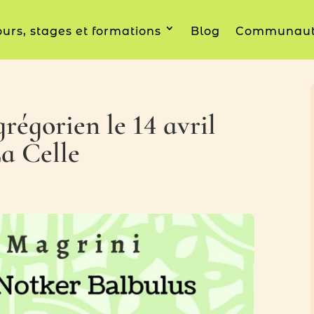
urs, stages et formations
Blog
Communau
régorien le 14 avril
La Celle