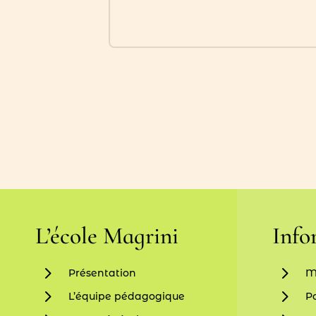
L’école Magrini
Info
5
5
Présentation
M
5
5
L’équipe pédagogique
Po