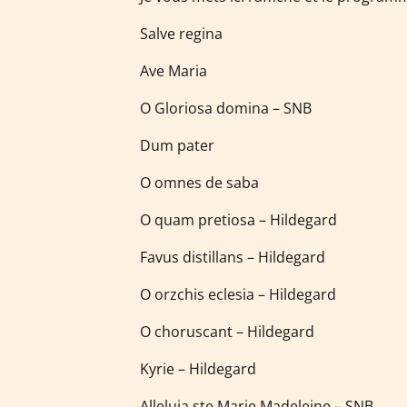
Salve regina
Ave Maria
O Gloriosa domina – SNB
Dum pater
O omnes de saba
O quam pretiosa – Hildegard
Favus distillans – Hildegard
O orzchis eclesia – Hildegard
O choruscant – Hildegard
Kyrie – Hildegard
Alleluia ste Marie Madeleine – SNB