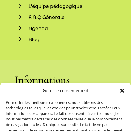
5
L’équipe pédagogique
5
F.A.Q Générale
5
Agenda
5
Blog
Informations
Gérer le consentement
5
Mentions légales
Pour offrir les meilleures expériences, nous utilisons des
5
Politique de confidentialité
technologies telles que les cookies pour stocker et/ou accéder aux
informations des appareils. Le fait de consentir à ces technologies
5
Médiation de la Consommation
nous permettra de traiter des données telles que le comportement
de navigation ou les ID uniques sur ce site. Le fait de ne pas
5
CGV – Vente en ligne
consentir ou de retirer son consentement peut avoir un effet négatif