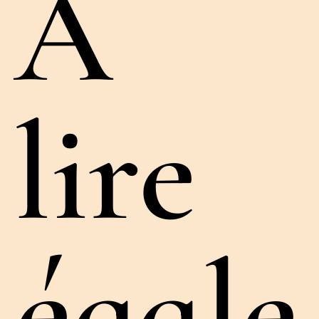
À
lire
égale