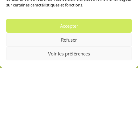
sur certaines caractéristiques et fonctions.
5
CGV – Prestations de services
Accepter
Moyens de paiement disponibles
Refuser
Voir les préférences
Contact
5
1332 Route de Barjols
83470 Saint Maximin la Sainte Baume